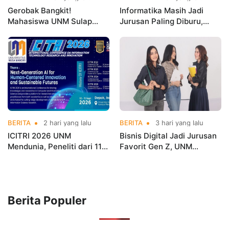
Gerobak Bangkit!
Informatika Masih Jadi
Mahasiswa UNM Sulap
Jurusan Paling Diburu,
Gerobak UMKM Jadi Lebih
UNM Siapkan Talenta AI
Menarik dan Laris
hingga Cyber Security
BERITA
2 hari yang lalu
BERITA
3 hari yang lalu
ICITRI 2026 UNM
Bisnis Digital Jadi Jurusan
Mendunia, Peneliti dari 11
Favorit Gen Z, UNM
Negara Ramaikan
Siapkan Talenta Siap
Konferensi Internasional
Kuasai Industri Digital
Berita Populer