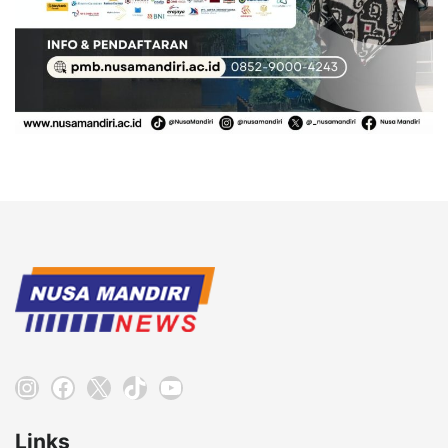
Instagram
Facebook
X
TikTok
YouTube
Links