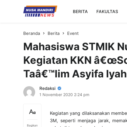
Kampus Digital Bisnis
BERITA
FAKULTAS
Universitas Nusa Mandiri
Beranda
Berita
Event
Mahasiswa STMIK Nu
Kegiatan KKN â€œSos
Taâ€™lim Asyifa Iyah
Redaksi
1 November 2020
2:24 pm
Kegiatan yang dilaksanakan member
3M, seperti menjaga jarak, memak
Bagikan