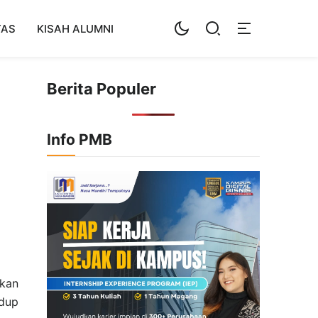
TAS
KISAH ALUMNI
Berita Populer
Info PMB
pkan
idup