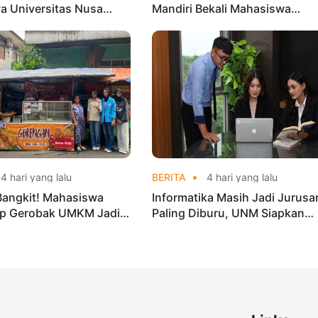
a Universitas Nusa
Mandiri Bekali Mahasiswa
Harumkan Nama Kampus
Pengalaman Kerja Sebelum Lu
nas Taekwondo
4 hari yang lalu
BERITA
4 hari yang lalu
Bangkit! Mahasiswa
Informatika Masih Jadi Jurusa
p Gerobak UMKM Jadi
Paling Diburu, UNM Siapkan
arik dan Laris
Talenta AI hingga Cyber Securi