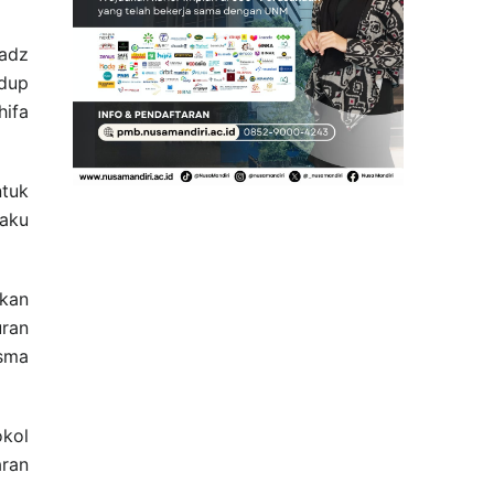
tadz
idup
hifa
tuk
laku
kan
uran
 sma
okol
aran