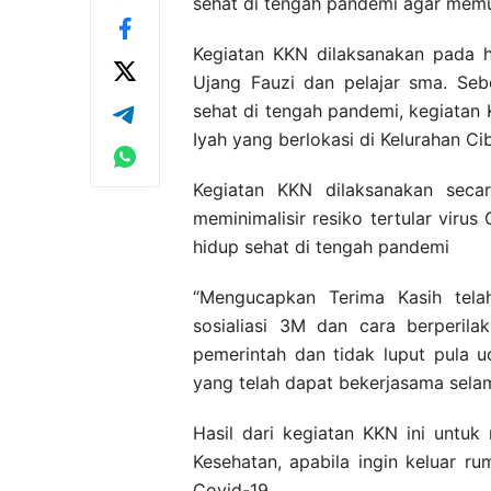
sehat di tengah pandemi agar memu
Kegiatan KKN dilaksanakan pada 
Ujang Fauzi dan pelajar sma. Seb
sehat di tengah pandemi, kegiatan
Iyah yang berlokasi di Kelurahan C
Kegiatan KKN dilaksanakan seca
meminimalisir resiko tertular viru
hidup sehat di tengah pandemi
“Mengucapkan Terima Kasih tel
sosialiasi 3M dan cara berperil
pemerintah dan tidak luput pula 
yang telah dapat bekerjasama selama
Hasil dari kegiatan KKN ini untu
Kesehatan, apabila ingin keluar 
Covid-19.