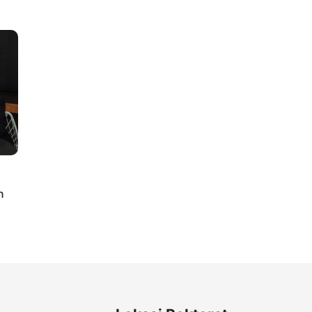
lus
n
ty