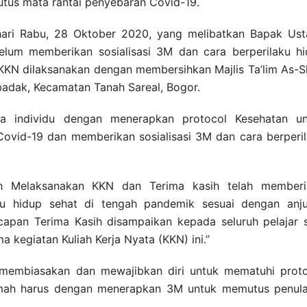
tus mata rantai penyebaran Covid-19.
hari Rabu, 28 Oktober 2020, yang melibatkan Bapak Us
elum memberikan sosialisasi 3M dan cara berperilaku h
 KKN dilaksanakan dengan membersihkan Majlis Ta’lim As-S
ibadak, Kecamatan Tanah Sareal, Bogor.
ra individu dengan menerapkan protocol Kesehatan un
s Covid-19 dan memberikan sosialisasi 3M dan cara berperi
ah Melaksanakan KKN dan Terima kasih telah memberi
aku hidup sehat di tengah pandemik sesuai dengan anj
ucapan Terima Kasih disampaikan kepada seluruh pelajar
 kegiatan Kuliah Kerja Nyata (KKN) ini.”
k membiasakan dan mewajibkan diri untuk mematuhi prot
rumah harus dengan menerapkan 3M untuk memutus penul