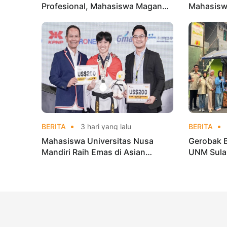
Profesional, Mahasiswa Magang
Mahasisw
di Kementerian Koperasi
Mandiri 
di Kejur
BERITA
3 hari yang lalu
BERITA
Mahasiswa Universitas Nusa
Gerobak 
Mandiri Raih Emas di Asian
UNM Sula
Taekwondo Indonesia Open
Lebih Men
Championships 2026