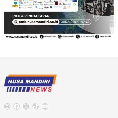
Instagram
Facebook
X
TikTok
YouTube