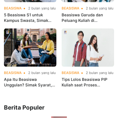
BEASISWA
2 bulan yang lalu
BEASISWA
2 bulan yang lalu
5 Beasiswa S1 untuk
Beasiswa Garuda dan
Kampus Swasta, Simak
Peluang Kuliah di
Info Pendaftarannya
Perguruan Tinggi Terbaik
Dunia
BEASISWA
2 bulan yang lalu
BEASISWA
2 bulan yang lalu
Apa Itu Beasiswa
Tips Lolos Beasiswa PIP
Unggulan? Simak Syarat,
Kuliah saat Proses
Cakupan Pembiayaan, dan
Verifikasi Data
Proses Seleksinya
Berita Populer