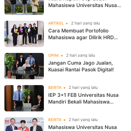
Mahasiswa Universitas Nusa
Mandiri Harumkan Nama
Kampus di Kejurnas Taekwondo
2 hari yang lalu
ARTIKEL
Cara Membuat Portofolio
Mahasiswa agar Dilirik HRD
Sejak Masih Kuliah
2 hari yang lalu
OPINI
Jangan Cuma Jago Jualan,
Kuasai Rantai Pasok Digital!
2 hari yang lalu
BERITA
IEP 3+1 FEB Universitas Nusa
Mandiri Bekali Mahasiswa
Pengalaman Kerja Sebelum
Lulus
2 hari yang lalu
BERITA
Mahasiswa Universitas Nusa