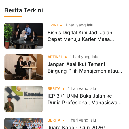
Berita
Terkini
1 hari yang lalu
OPINI
Bisnis Digital Kini Jadi Jalan
Cepat Menuju Karier Masa
Depan
1 hari yang lalu
ARTIKEL
Jangan Asal Ikut Teman!
Bingung Pilih Manajemen atau
Bisnis Digital? Ini Jawabannya
Sebelum Kamu Salah Jurusan
1 hari yang lalu
BERITA
IEP 3+1 UNM Buka Jalan ke
Dunia Profesional, Mahasiswa
Magang di Kementerian
Koperasi
1 hari yang lalu
BERITA
Juara Kapolri Cup 2026!