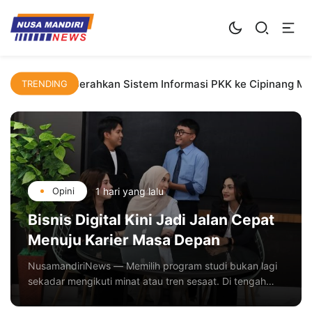
Kampus Digital Bisnis
Universitas Nusa Mandiri
Dosen UNM Serahkan Sistem Informasi PKK ke Cipinang Me
TRENDING
1 hari yang lalu
Opini
Bisnis Digital Kini Jadi Jalan Cepat
Menuju Karier Masa Depan
NusamandiriNews — Memilih program studi bukan lagi
sekadar mengikuti minat atau tren sesaat. Di tengah
derasnya transformasi digital, keputusan memilih
jurusan menjadi investasi jangka panjang