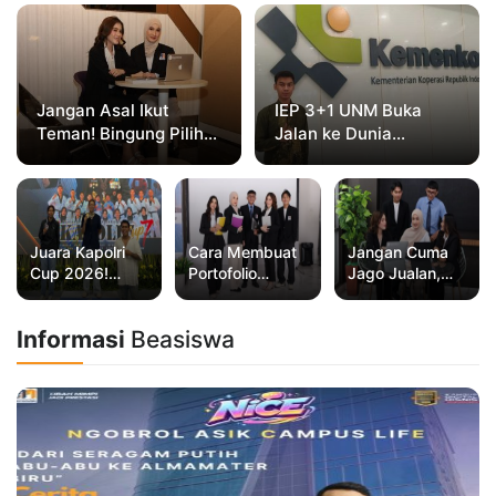
Jangan Asal Ikut
IEP 3+1 UNM Buka
Teman! Bingung Pilih
Jalan ke Dunia
Manajemen atau
Profesional,
Bisnis Digital? Ini
Mahasiswa Magang di
Jawabannya Sebelum
Kementerian Koperasi
Kamu Salah Jurusan
Juara Kapolri
Cara Membuat
Jangan Cuma
Cup 2026!
Portofolio
Jago Jualan,
Mahasiswa
Mahasiswa
Kuasai Rantai
Universitas
agar Dilirik HRD
Pasok Digital!
Informasi
Beasiswa
Nusa Mandiri
Sejak Masih
Harumkan
Kuliah
Nama Kampus
di Kejurnas
Taekwondo