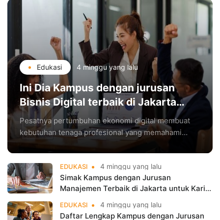
Edukasi
4 minggu yang lalu
Ini Dia Kampus dengan jurusan
Bisnis Digital terbaik di Jakarta
yang Populer
Pesatnya pertumbuhan ekonomi digital membuat
kebutuhan tenaga profesional yang memahami
bisnis sekaligus teknologi terus meningkat. Oleh
karena itu, jurusan Bisnis Digital terbaik di Jakarta
4 minggu yang lalu
EDUKASI
menjadi
Simak Kampus dengan Jurusan
Manajemen Terbaik di Jakarta untuk Karier
Cemerlang
4 minggu yang lalu
EDUKASI
Daftar Lengkap Kampus dengan Jurusan