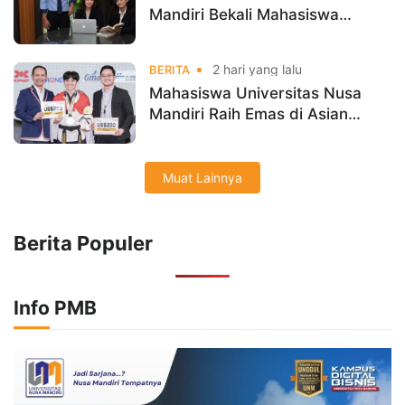
Mandiri Bekali Mahasiswa
Pengalaman Kerja Sebelum
Lulus
2 hari yang lalu
BERITA
Mahasiswa Universitas Nusa
Mandiri Raih Emas di Asian
Taekwondo Indonesia Open
Championships 2026
Muat Lainnya
Berita Populer
Info PMB