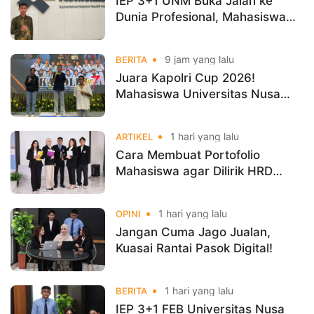
IEP 3+1 UNM Buka Jalan ke
Dunia Profesional, Mahasiswa
Magang di Kementerian
Koperasi
9 jam yang lalu
BERITA
Juara Kapolri Cup 2026!
Mahasiswa Universitas Nusa
Mandiri Harumkan Nama
Kampus di Kejurnas Taekwondo
1 hari yang lalu
ARTIKEL
Cara Membuat Portofolio
Mahasiswa agar Dilirik HRD
Sejak Masih Kuliah
1 hari yang lalu
OPINI
Jangan Cuma Jago Jualan,
Kuasai Rantai Pasok Digital!
1 hari yang lalu
BERITA
IEP 3+1 FEB Universitas Nusa