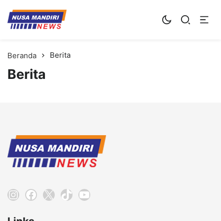
Kampus Digital Bisnis
Universitas Nusa Mandiri
Berita
Beranda
Berita
Instagram
Facebook
X
TikTok
YouTube