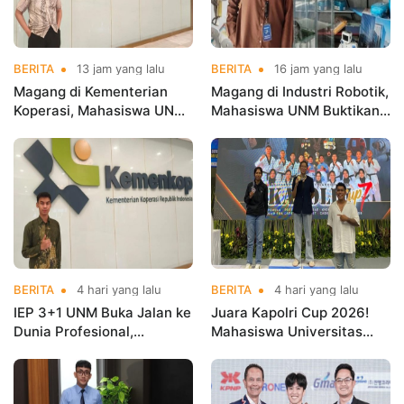
BERITA
13 jam yang lalu
BERITA
16 jam yang lalu
Magang di Kementerian
Magang di Industri Robotik,
Koperasi, Mahasiswa UNM
Mahasiswa UNM Buktikan
Buktikan Talenta Digital
Kuliah Harus Terhubung
Siap Hadapi Dunia Kerja
dengan Dunia Kerja
BERITA
4 hari yang lalu
BERITA
4 hari yang lalu
IEP 3+1 UNM Buka Jalan ke
Juara Kapolri Cup 2026!
Dunia Profesional,
Mahasiswa Universitas
Mahasiswa Magang di
Nusa Mandiri Harumkan
Kementerian Koperasi
Nama Kampus di Kejurnas
Taekwondo