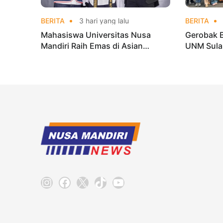
BERITA
3 hari yang lalu
BERITA
Mahasiswa Universitas Nusa
Gerobak 
Mandiri Raih Emas di Asian
UNM Sula
Taekwondo Indonesia Open
Lebih Men
Championships 2026
Instagram
Facebook
X
TikTok
YouTube