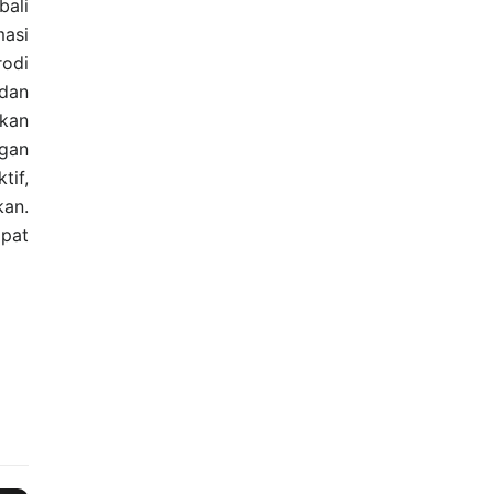
bali
masi
odi
dan
tkan
ngan
tif,
an.
pat