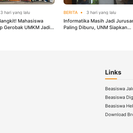
3 hari yang lalu
BERITA
3 hari yang lalu
Bangkit! Mahasiswa
Informatika Masih Jadi Jurusa
p Gerobak UMKM Jadi
Paling Diburu, UNM Siapkan
arik dan Laris
Talenta AI hingga Cyber Securi
Links
Beasiswa Ja
Beasiswa Digi
Beasiswa He
Download Br