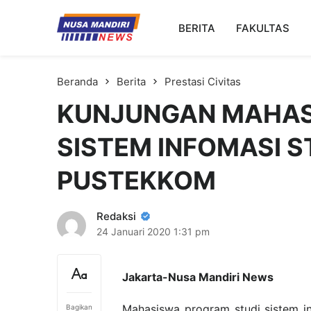
Kampus Digital Bisnis
BERITA
FAKULTAS
Universitas Nusa Mandiri
Beranda
Berita
Prestasi Civitas
KUNJUNGAN MAHAS
SISTEM INFOMASI S
PUSTEKKOM
Redaksi
24 Januari 2020
1:31 pm
Jakarta-Nusa Mandiri News
Mahasiswa program studi sistem i
Bagikan