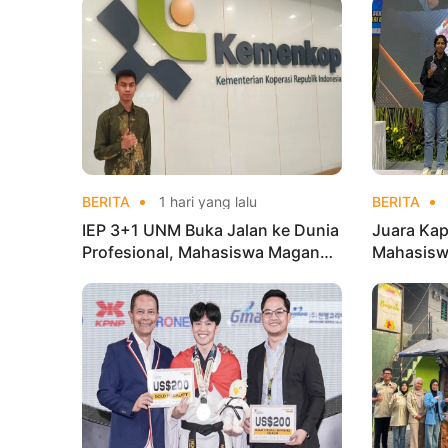
BERITA
1 hari yang lalu
BERITA
IEP 3+1 UNM Buka Jalan ke Dunia
Juara Kap
Profesional, Mahasiswa Magang
Mahasisw
di Kementerian Koperasi
Mandiri 
di Kejur