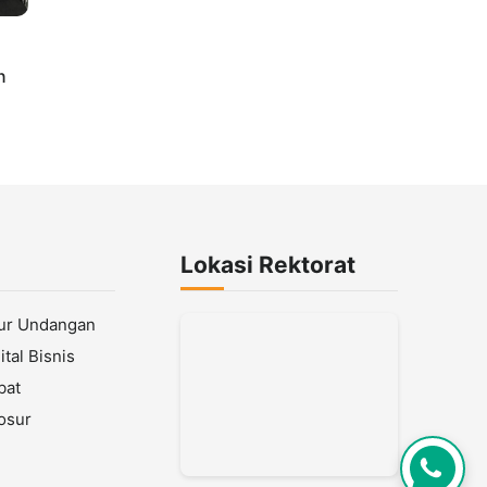
n
ty
Lokasi Rektorat
lur Undangan
tal Bisnis
bat
osur