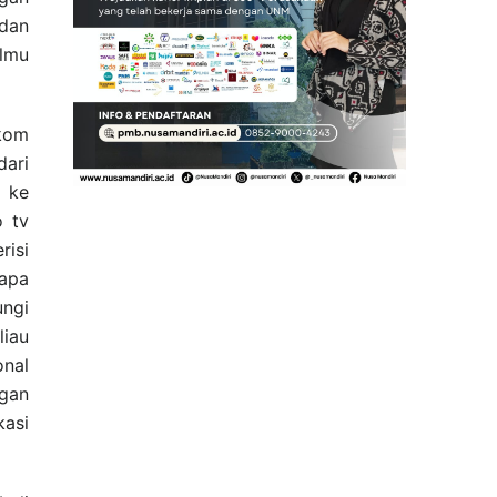
dan
ilmu
kom
ari
 ke
o tv
isi
 apa
ungi
iau
onal
ngan
kasi