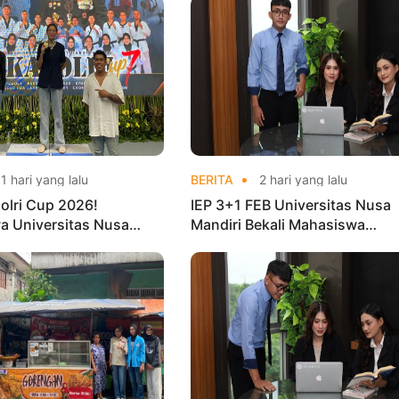
1 hari yang lalu
BERITA
2 hari yang lalu
olri Cup 2026!
IEP 3+1 FEB Universitas Nusa
a Universitas Nusa
Mandiri Bekali Mahasiswa
Harumkan Nama Kampus
Pengalaman Kerja Sebelum Lu
nas Taekwondo