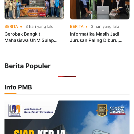
BERITA
3 hari yang lalu
BERITA
3 hari yang lalu
Gerobak Bangkit!
Informatika Masih Jadi
Mahasiswa UNM Sulap
Jurusan Paling Diburu,
Gerobak UMKM Jadi Lebih
UNM Siapkan Talenta AI
Menarik dan Laris
hingga Cyber Security
Berita Populer
Info PMB