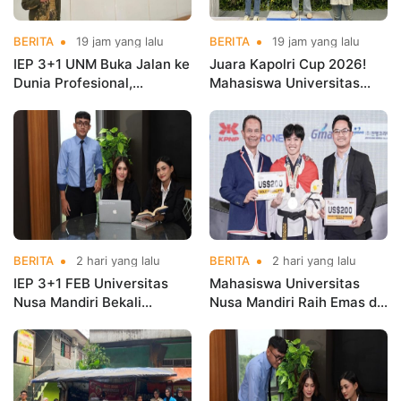
BERITA
19 jam yang lalu
BERITA
19 jam yang lalu
IEP 3+1 UNM Buka Jalan ke
Juara Kapolri Cup 2026!
Dunia Profesional,
Mahasiswa Universitas
Mahasiswa Magang di
Nusa Mandiri Harumkan
Kementerian Koperasi
Nama Kampus di Kejurnas
Taekwondo
BERITA
2 hari yang lalu
BERITA
2 hari yang lalu
IEP 3+1 FEB Universitas
Mahasiswa Universitas
Nusa Mandiri Bekali
Nusa Mandiri Raih Emas di
Mahasiswa Pengalaman
Asian Taekwondo
Kerja Sebelum Lulus
Indonesia Open
Championships 2026