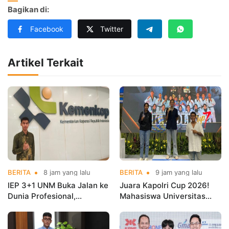
Bagikan di:
Facebook
Twitter
Artikel Terkait
BERITA
8 jam yang lalu
BERITA
9 jam yang lalu
IEP 3+1 UNM Buka Jalan ke
Juara Kapolri Cup 2026!
Dunia Profesional,
Mahasiswa Universitas
Mahasiswa Magang di
Nusa Mandiri Harumkan
Kementerian Koperasi
Nama Kampus di Kejurnas
Taekwondo