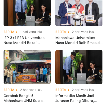
BERITA
1 hari yang lalu
BERITA
2 hari yang lalu
IEP 3+1 FEB Universitas
Mahasiswa Universitas
Nusa Mandiri Bekali
Nusa Mandiri Raih Emas di
Mahasiswa Pengalaman
Asian Taekwondo
Kerja Sebelum Lulus
Indonesia Open
Championships 2026
BERITA
2 hari yang lalu
BERITA
2 hari yang lalu
Gerobak Bangkit!
Informatika Masih Jadi
Mahasiswa UNM Sulap
Jurusan Paling Diburu,
Gerobak UMKM Jadi Lebih
UNM Siapkan Talenta AI