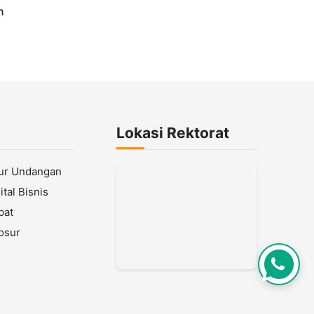
n
ty
Lokasi Rektorat
lur Undangan
tal Bisnis
bat
osur