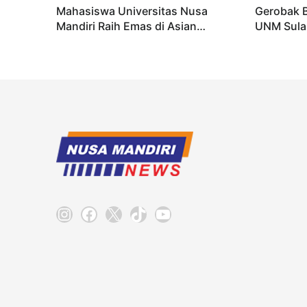
Mahasiswa Universitas Nusa
Gerobak 
Mandiri Raih Emas di Asian
UNM Sula
Taekwondo Indonesia Open
Lebih Men
Championships 2026
Instagram
Facebook
X
TikTok
YouTube