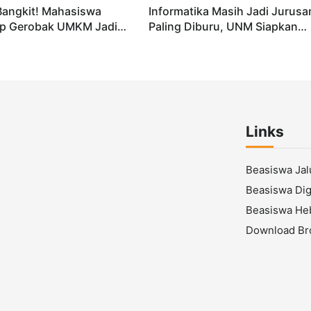
Bangkit! Mahasiswa
Informatika Masih Jadi Jurusa
p Gerobak UMKM Jadi
Paling Diburu, UNM Siapkan
arik dan Laris
Talenta AI hingga Cyber Securi
Links
Beasiswa Ja
Beasiswa Digi
Beasiswa He
Download Br