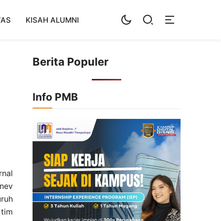
TAS
KISAH ALUMNI
Berita Populer
Info PMB
rnal
onev
uruh
 tim