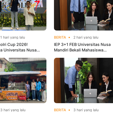
1 hari yang lalu
BERITA
2 hari yang lalu
olri Cup 2026!
IEP 3+1 FEB Universitas Nusa
a Universitas Nusa
Mandiri Bekali Mahasiswa
Harumkan Nama Kampus
Pengalaman Kerja Sebelum Lu
nas Taekwondo
3 hari yang lalu
BERITA
3 hari yang lalu