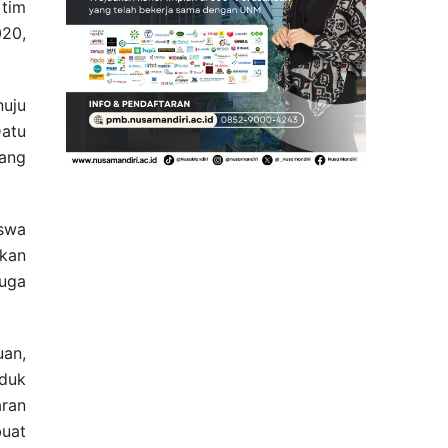
 tim
020,
nuju
Datu
dang
iswa
kan
juga
uan,
duk
ran
buat