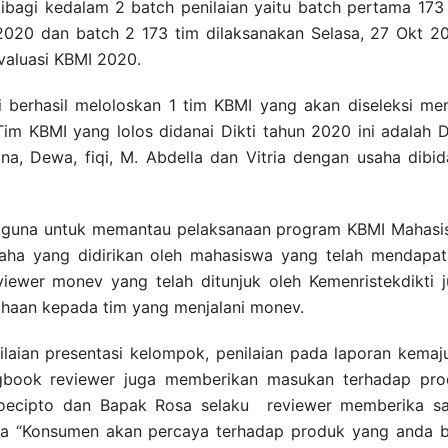
bagi kedalam 2 batch penilaian yaitu batch pertama 173
2020 dan batch 2 173 tim dilaksanakan Selasa, 27 Okt 2
valuasi KBMI 2020.
 berhasil meloloskan 1 tim KBMI yang akan diseleksi me
m KBMI yang lolos didanai Dikti tahun 2020 ini adalah 
na, Dewa, fiqi, M. Abdella dan Vitria dengan usaha dibi
n guna untuk memantau pelaksanaan program KBMI Mahas
ha yang didirikan oleh mahasiswa yang telah mendapat
eviewer monev yang telah ditunjuk oleh Kemenristekdikti 
haan kepada tim yang menjalani monev.
aian presentasi kelompok, penilaian pada laporan kemaj
gbook reviewer juga memberikan masukan terhadap pro
Soecipto dan Bapak Rosa selaku reviewer memberika sa
rta “Konsumen akan percaya terhadap produk yang anda 