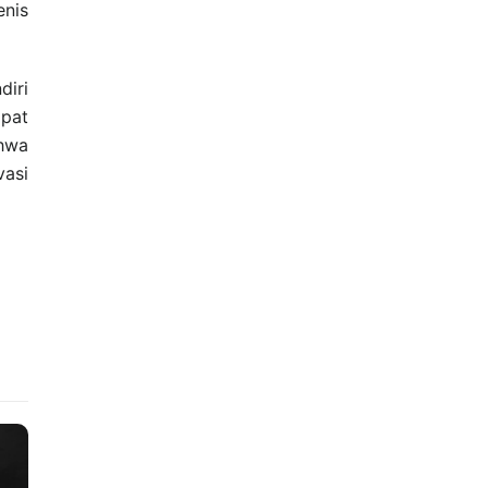
enis
iri
apat
ahwa
vasi