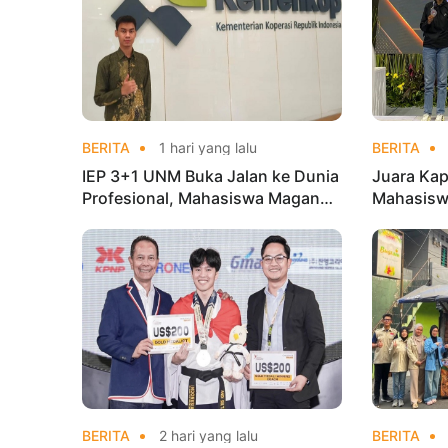
BERITA
1 hari yang lalu
BERITA
IEP 3+1 UNM Buka Jalan ke Dunia
Juara Kap
Profesional, Mahasiswa Magang
Mahasisw
di Kementerian Koperasi
Mandiri 
di Kejur
BERITA
2 hari yang lalu
BERITA