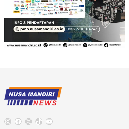
Instagram
Facebook
X
TikTok
YouTube