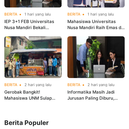
BERITA
1 hari yang lalu
BERITA
1 hari yang lalu
IEP 3+1 FEB Universitas
Mahasiswa Universitas
Nusa Mandiri Bekali
Nusa Mandiri Raih Emas di
Mahasiswa Pengalaman
Asian Taekwondo
Kerja Sebelum Lulus
Indonesia Open
Championships 2026
BERITA
2 hari yang lalu
BERITA
2 hari yang lalu
Gerobak Bangkit!
Informatika Masih Jadi
Mahasiswa UNM Sulap
Jurusan Paling Diburu,
Gerobak UMKM Jadi Lebih
UNM Siapkan Talenta AI
Menarik dan Laris
hingga Cyber Security
Berita Populer