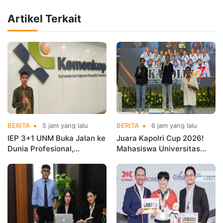
Artikel Terkait
BERITA
5 jam yang lalu
BERITA
6 jam yang lalu
IEP 3+1 UNM Buka Jalan ke
Juara Kapolri Cup 2026!
Dunia Profesional,
Mahasiswa Universitas
Mahasiswa Magang di
Nusa Mandiri Harumkan
Kementerian Koperasi
Nama Kampus di Kejurnas
Taekwondo