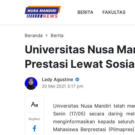
Kampus Digital Bisnis
BERITA
FAKULTAS
Universitas Nusa Mandiri
Beranda
Berita
Universitas Nusa Ma
Prestasi Lewat Sosia
Lady Agustine
20 Mei 2021
3:17 pm
Universitas Nusa Mandiri telah m
Senin (17/05) secara daring me
Bagikan
menginformasikan kepada seluruh 
Mahasiswa Berprestasi (Pilmapres) 