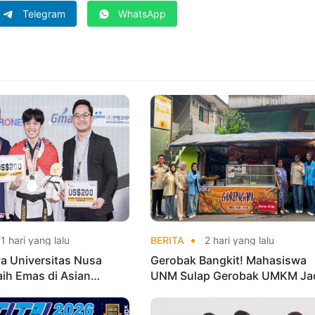
Telegram
WhatsApp
1 hari yang lalu
BERITA
2 hari yang lalu
a Universitas Nusa
Gerobak Bangkit! Mahasiswa
aih Emas di Asian
UNM Sulap Gerobak UMKM Ja
o Indonesia Open
Lebih Menarik dan Laris
ships 2026