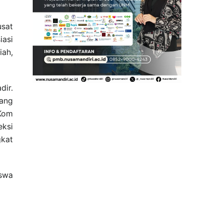
usat
iasi
iah,
dir.
dang
.Kom
eksi
gkat
iswa