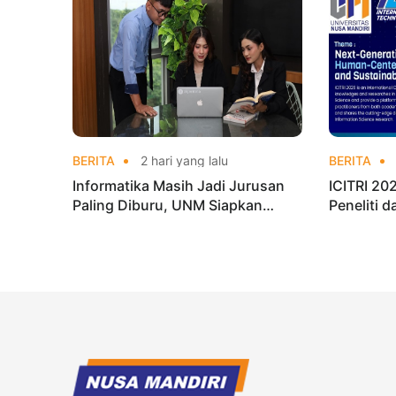
BERITA
2 hari yang lalu
BERITA
Informatika Masih Jadi Jurusan
ICITRI 2
Paling Diburu, UNM Siapkan
Peneliti 
Talenta AI hingga Cyber Security
Konferens