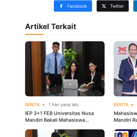
Facebook
Twitter
Artikel Terkait
BERITA
1 hari yang lalu
BERITA
IEP 3+1 FEB Universitas Nusa
Mahasisw
Mandiri Bekali Mahasiswa
Mandiri R
Pengalaman Kerja Sebelum Lulus
Taekwond
Champion