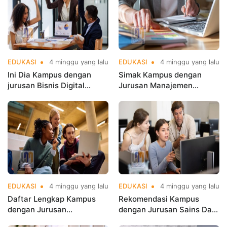
EDUKASI
4 minggu yang lalu
EDUKASI
4 minggu yang lalu
Ini Dia Kampus dengan
Simak Kampus dengan
jurusan Bisnis Digital
Jurusan Manajemen
terbaik di Jakarta yang
Terbaik di Jakarta untuk
Populer
Karier Cemerlang
EDUKASI
4 minggu yang lalu
EDUKASI
4 minggu yang lalu
Daftar Lengkap Kampus
Rekomendasi Kampus
dengan Jurusan
dengan Jurusan Sains Data
Informatika Terbaik di
Terbaik di Jakarta di