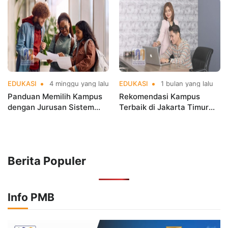
Jakarta
Jakarta di Era Big Data
EDUKASI
4 minggu yang lalu
EDUKASI
1 bulan yang lalu
Panduan Memilih Kampus
Rekomendasi Kampus
dengan Jurusan Sistem
Terbaik di Jakarta Timur
Informasi Terbaik di
Versi UniRank 2026, Mana
Jakarta
Pilihanmu
Berita Populer
Info PMB