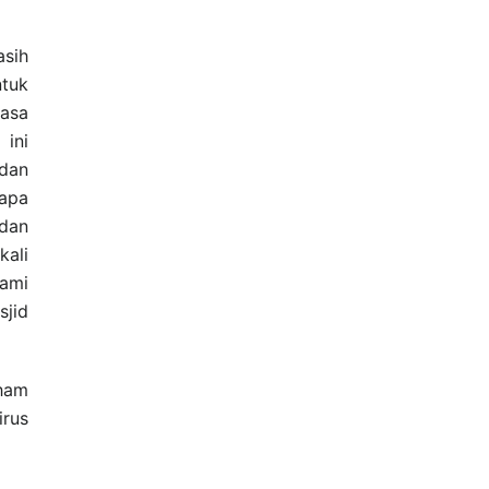
asih
ntuk
Masa
t
ini
 dan
 apa
 dan
kali
kami
sjid
aham
irus