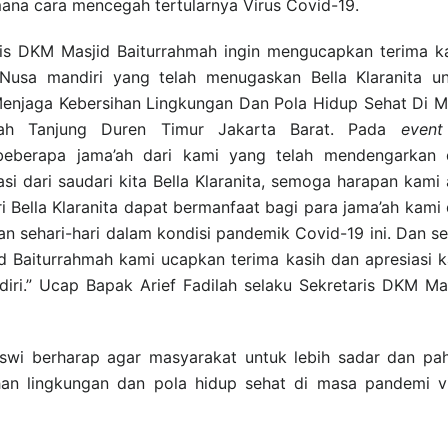
ana cara mencegah tertularnya Virus Covid-19.
aris DKM Masjid Baiturrahmah ingin mengucapkan terima k
Nusa mandiri yang telah menugaskan Bella Klaranita u
Menjaga Kebersihan Lingkungan Dan Pola Hidup Sehat Di 
mah Tanjung Duren Timur Jakarta Barat. Pada
even
h beberapa jama’ah dari kami yang telah mendengarkan
si dari saudari kita Bella Klaranita, semoga harapan kami
i Bella Klaranita dapat bermanfaat bagi para jama’ah kami
n sehari-hari dalam kondisi pandemik Covid-19 ini. Dan se
 Baiturrahmah kami ucapkan terima kasih dan apresiasi 
ri.” Ucap Bapak Arief Fadilah selaku Sekretaris DKM Ma
siswi berharap agar masyarakat untuk lebih sadar dan p
an lingkungan dan pola hidup sehat di masa pandemi v