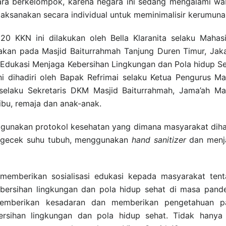
cara berkelompok, karena negara ini sedang mengalami w
ilaksanakan secara individual untuk meminimalisir kerumuna
0 KKN ini dilakukan oleh Bella Klaranita selaku Mahas
akan pada Masjid Baiturrahmah Tanjung Duren Timur, Jak
i Edukasi Menjaga Kebersihan Lingkungan dan Pola hidup S
i dihadiri oleh Bapak Refrimai selaku Ketua Pengurus Ma
 selaku Sekretaris DKM Masjid Baiturrahmah, Jama’ah Ma
ibu, remaja dan anak-anak.
ggunakan protokol kesehatan yang dimana masyarakat diha
gecek suhu tubuh, menggunakan
hand sanitizer
dan menj
memberikan sosialisasi edukasi kepada masyarakat ten
ersihan lingkungan dan pola hidup sehat di masa pand
k memberikan kesadaran dan memberikan pengetahuan p
rsihan lingkungan dan pola hidup sehat. Tidak hanya 