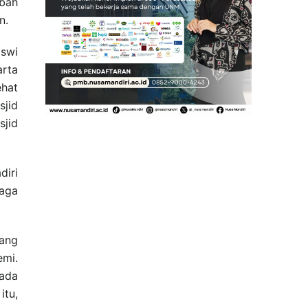
abah
n.
iswi
arta
ehat
sjid
sjid
diri
aga
tang
emi.
ada
itu,