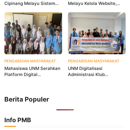
Cipinang Melayu Sistem
Melayu Kelola Website,
Monitoring Digital UP2K,
Percepat Transformasi
Dorong Pemberdayaan
Digital Masyarakat
Berbasis Data
PENGABDIAN MASYARAKAT
1 bulan yang lalu
PENGABDIAN MASYARAKAT
2 
Mahasiswa UNM Serahkan
UNM Digitalisasi
Platform Digital
Administrasi Klub
MetamorfOSIS, OSIS SMKN
Taekwondo, Bukti Kampus
1 Tarumajaya Kini Go
Digital Bisnis Hadir untuk
Digital
Masyarakat
Berita Populer
Info PMB