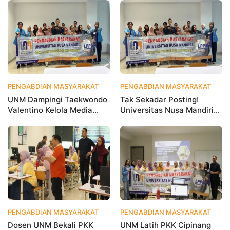
PENGABDIAN MASYARAKAT
3 hari yang lalu
PENGABDIAN MASYARAKAT
2 
UNM Dampingi Taekwondo
Tak Sekadar Posting!
Valentino Kelola Media
Universitas Nusa Mandiri
Sosial untuk Perkuat
Ajarkan Data Analytics
Branding Digital
agar Instagram Klub
Olahraga Makin Viral
PENGABDIAN MASYARAKAT
1 bulan yang lalu
PENGABDIAN MASYARAKAT
1 
Dosen UNM Bekali PKK
UNM Latih PKK Cipinang