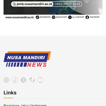
Instagram
Facebook
X
TikTok
YouTube
Links
Beasiswa Jalur Undangan