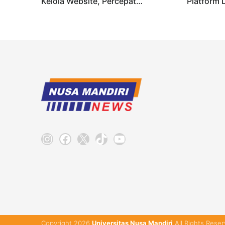
Kelola Website, Percepat
Platform 
Transformasi Digital Masyarakat
OSIS SMKN
Digital
Instagram
Facebook
X
TikTok
YouTube
Copyright 2026
Universitas Nusa Mandiri
All Rights Reser