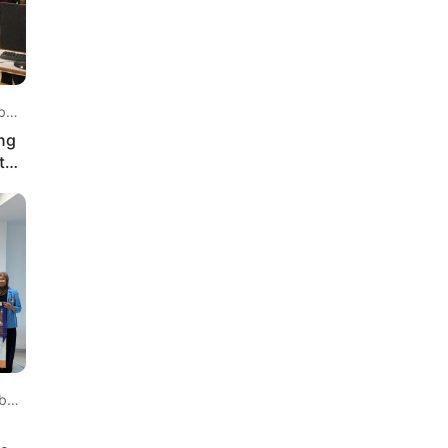
 lalu
ng
tal
 lalu