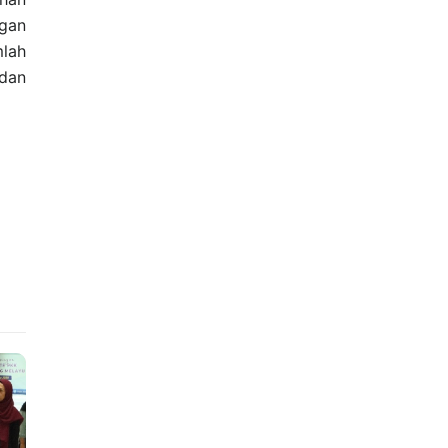
ngan
mlah
 dan