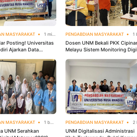
AN MASYARAKAT
1 minggu yang lalu
PENGABDIAN MASYARAKAT
1 bulan yang
ar Posting! Universitas
Dosen UNM Bekali PKK Cipina
iri Ajarkan Data
Melayu Sistem Monitoring Digi
 agar Instagram Klub
UP2K, Dorong Pemberdayaan
Makin Viral
Berbasis Data
AN MASYARAKAT
1 bulan yang lalu
PENGABDIAN MASYARAKAT
2 bulan yang
a UNM Serahkan
UNM Digitalisasi Administrasi