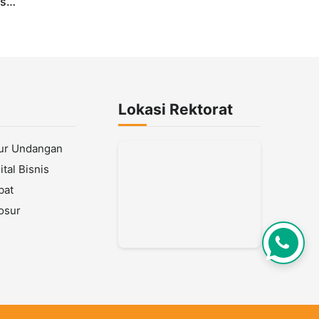
us
Lokasi Rektorat
lur Undangan
tal Bisnis
bat
osur