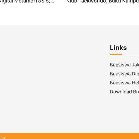
Digital MetamorfOSIS,
Klub Taekwondo, Bukti Kamp
 1 Tarumajaya Kini Go
Digital Bisnis Hadir untuk
Masyarakat
Links
Beasiswa Ja
Beasiswa Digi
Beasiswa He
Download Br
ved.