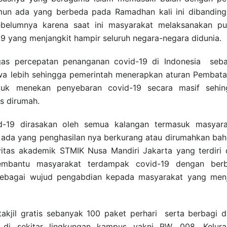
mun ada yang berbeda pada Ramadhan kali ini dibandin
belumnya karena saat ini masyarakat melaksanakan pu
9 yang menjangkit hampir seluruh negara-negara didunia.
gas percepatan penanganan covid-19 di Indonesia seba
iwa lebih sehingga pemerintah menerapkan aturan Pembat
ntuk menekan penyebaran covid-19 secara masif sehin
as dirumah.
-19 dirasakan oleh semua kalangan termasuk masyara
 ada yang penghasilan nya berkurang atau dirumahkan ba
itas akademik STMIK Nusa Mandiri Jakarta yang terdiri 
mbantu masyarakat terdampak covid-19 dengan berb
sebagai wujud pengabdian kepada masyarakat yang menj
kjil gratis sebanyak 100 paket perhari serta berbagi 
di sekitar lingkungan kampus yakni RW. 008, Kelura