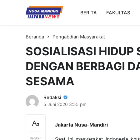
Kampus Digital Bisnis
BERITA
FAKULTAS
Universitas Nusa Mandiri
Beranda
Pengabdian Masyarakat
SOSIALISASI HIDUP 
DENGAN BERBAGI D
SESAMA
Redaksi
5 Juni 2020
3:55 pm
Jakarta Nusa-Mandiri
Saat ini masyarakat Indonesia k
Bagikan