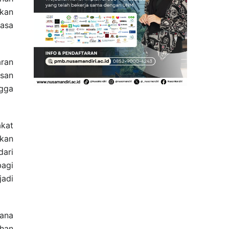
gkan
asa
ran
asan
gga
kat
hkan
dari
agi
adi
dana
han