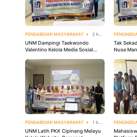
PENGABDIAN MASYARAKAT
2 hari yang lalu
PENGABDI
UNM Dampingi Taekwondo
Tak Sekad
Valentino Kelola Media Sosial
Nusa Mand
untuk Perkuat Branding Digital
Analytics
Olahraga 
PENGABDIAN MASYARAKAT
1 bulan yang lalu
PENGABDI
UNM Latih PKK Cipinang Melayu
Mahasisw