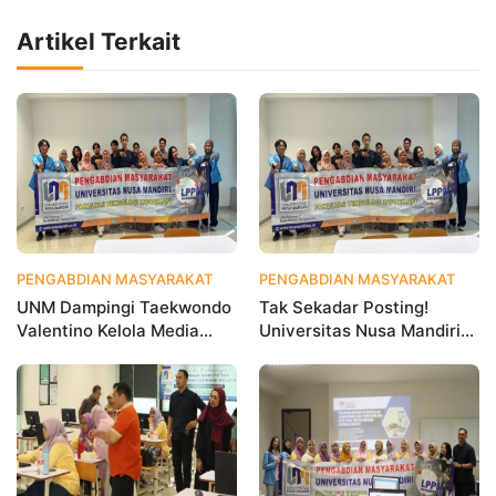
Artikel Terkait
PENGABDIAN MASYARAKAT
1 hari yang lalu
PENGABDIAN MASYARAKAT
1 
UNM Dampingi Taekwondo
Tak Sekadar Posting!
Valentino Kelola Media
Universitas Nusa Mandiri
Sosial untuk Perkuat
Ajarkan Data Analytics
Branding Digital
agar Instagram Klub
Olahraga Makin Viral