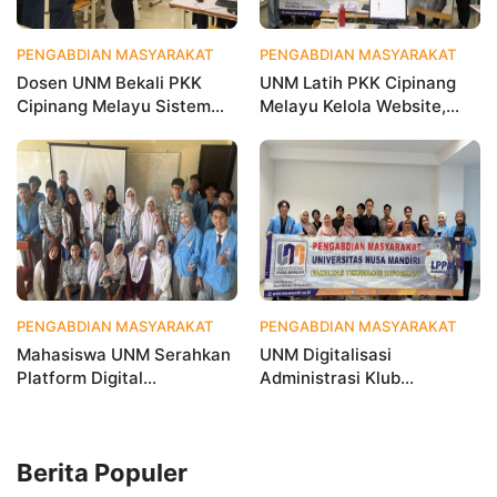
PENGABDIAN MASYARAKAT
1 bulan yang lalu
PENGABDIAN MASYARAKAT
1 
Dosen UNM Bekali PKK
UNM Latih PKK Cipinang
Cipinang Melayu Sistem
Melayu Kelola Website,
Monitoring Digital UP2K,
Percepat Transformasi
Dorong Pemberdayaan
Digital Masyarakat
Berbasis Data
PENGABDIAN MASYARAKAT
1 bulan yang lalu
PENGABDIAN MASYARAKAT
2 
Mahasiswa UNM Serahkan
UNM Digitalisasi
Platform Digital
Administrasi Klub
MetamorfOSIS, OSIS SMKN
Taekwondo, Bukti Kampus
1 Tarumajaya Kini Go
Digital Bisnis Hadir untuk
Digital
Masyarakat
Berita Populer