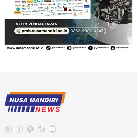
Instagram
Facebook
X
TikTok
YouTube