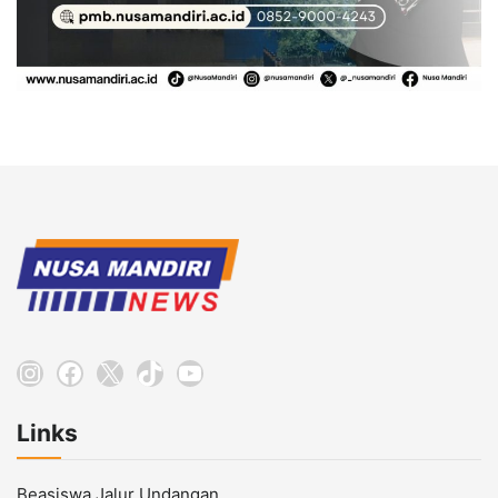
Instagram
Facebook
X
TikTok
YouTube
Links
Beasiswa Jalur Undangan