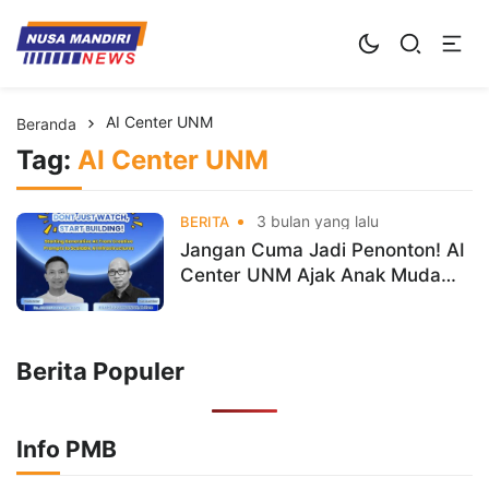
Kampus Digital Bisnis
Universitas Nusa Mandiri
AI Center UNM
Beranda
Tag:
AI Center UNM
3 bulan yang lalu
BERITA
Jangan Cuma Jadi Penonton! AI
Center UNM Ajak Anak Muda
Bangun Teknologi AI Sendiri
Berita Populer
Info PMB