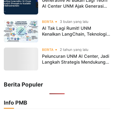
Generative AI Bukan Lagi Teori!
AI Center UNM Ajak Generasi
Muda Langsung Berkarya
3 bulan yang lalu
BERITA
AI Tak Lagi Rumit! UNM
Kenalkan LangChain, Teknologi
yang Bikin Chatbot Makin
Cerdas
2 tahun yang lalu
BERITA
Peluncuran UNM AI Center, Jadi
Langkah Strategis Mendukung
Pendidikan dan Inovasi di
Bidang AI
Berita Populer
Info PMB