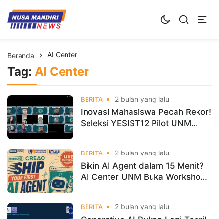
Kampus Digital Bisnis
Universitas Nusa Mandiri
AI Center
Beranda
Tag:
AI Center
2 bulan yang lalu
BERITA
Inovasi Mahasiswa Pecah Rekor!
Seleksi YESIST12 Pilot UNM
Lahirkan Calon Wakil Indonesia
ke Ajang Dunia
2 bulan yang lalu
BERITA
Bikin AI Agent dalam 15 Menit?
AI Center UNM Buka Workshop
Eksklusif Kuota Terbatas
2 bulan yang lalu
BERITA