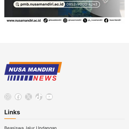
Instagram
Facebook
X
TikTok
YouTube
Links
Beasiswa Jalur Undangan