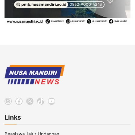
Instagram
Facebook
X
TikTok
YouTube
Links
Beasiswa Jalur Undangan