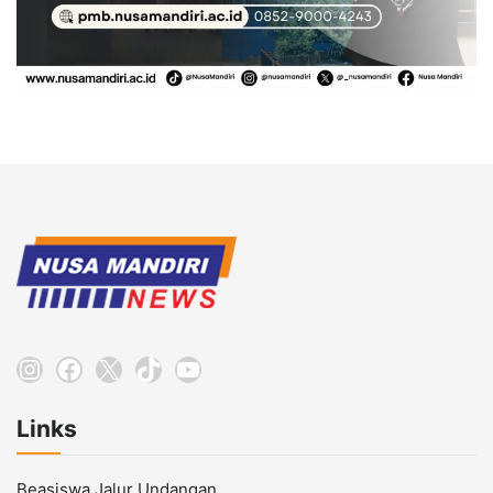
Instagram
Facebook
X
TikTok
YouTube
Links
Beasiswa Jalur Undangan