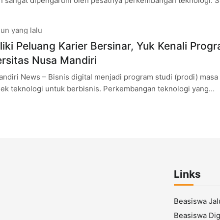
n sangat dipengaruhi oleh pesatnya perkembangan teknologi. S
 sudah begitu dekat dan akrab dengan
un yang lalu
ki Peluang Karier Bersinar, Yuk Kenali Program
ersitas Nusa Mandiri
ndiri News – Bisnis digital menjadi program studi (prodi) masa
ek teknologi untuk berbisnis. Perkembangan teknologi yang
embuat masyarakat bergantung pada
Links
Beasiswa Ja
Beasiswa Digi