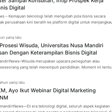
ter Sampai Konsultan, Intip Prospek Kerja
nis Digital
s – Kemajuan teknologi telah mengubah pola bisnis secara
yak perusahaan kini beralih ke platform digital untuk menjangka
a memperluas pasar. Perubahan ini
un yang lalu
 Prosesi Wisuda, Universitas Nusa Mandiri
usan Dengan Keterampilan Bisnis Digital
mandiriNews–Wisuda merupakan upacara peneguhan atau
i seseorang yang telah menempuh pendidikan. Moment ini tentu
-tunggu oleh semua mahasiswa, termasuk mahasiswa/i Kampus
ahun yang lalu
, Ayo Ikut Webinar Digital Marketing
UNM
andiriNews—Di era teknologi digital, seluruh aspek kegiatan