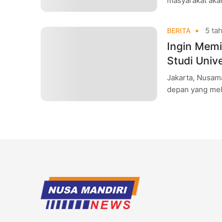
masyarakat aka
ini, masyarakat
5 tah
BERITA
Ingin Memili
Studi Univ
Jakarta, Nusama
depan yang mel
sangat pesat m