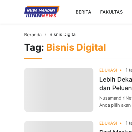
Kampus Digital Bisnis
BERITA
FAKULTAS
Universitas Nusa Mandiri
Bisnis Digital
Beranda
Tag:
Bisnis Digital
1 t
EDUKASI
Lebih Dekat
dan Peluan
NusamandiriNew
Anda pilih akan
dijalani. Di era
1 t
EDUKASI