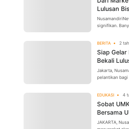
Dari Marke
Lulusan Bis
NusamandiriNew
signifikan. Ban
konsumen hingg
2 tah
BERITA
Siap Gelar
Bekali Lul
Jakarta, Nusa
pelantikan bag
telah ditunggu
Digital
4 t
EDUKASI
Sobat UMKM
Bersama 
JAKARTA, Nusam