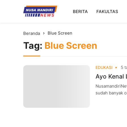
Kampus Digital Bisnis
BERITA
FAKULTAS
Universitas Nusa Mandiri
Blue Screen
Beranda
Tag:
Blue Screen
5 t
EDUKASI
Ayo Kenal 
NusamandiriNew
sudah banyak o
digunakan untuk