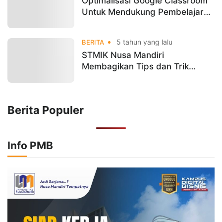
Optimalisasi Google Classroom
Untuk Mendukung Pembelajaran
yang Efektif Pada Masa
Pandemi Covid 19
5 tahun yang lalu
BERITA
STMIK Nusa Mandiri
Membagikan Tips dan Trik
dalam Memotivasi Belajar Anak
di Era Pandemi Covid-19
Berita Populer
Info PMB