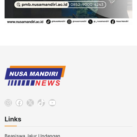
Instagram
Facebook
X
TikTok
YouTube
Links
Beasiswa Jalur Undangan