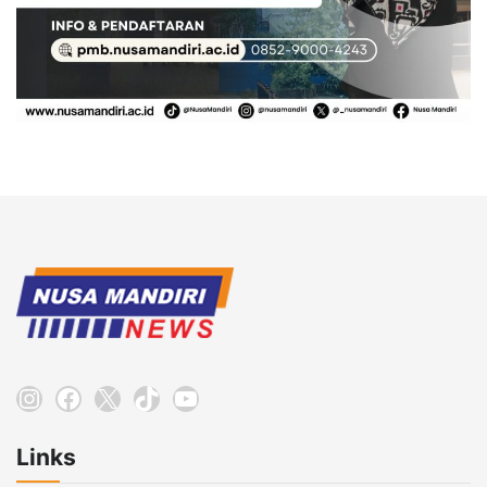
Instagram
Facebook
X
TikTok
YouTube
Links