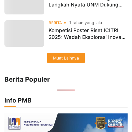
Langkah Nyata UNM Dukung
Disertasi Unggul dan Publikasi
Global
1 tahun yang lalu
BERITA
Kompetisi Poster Riset ICITRI
2025: Wadah Eksplorasi Inovasi
Teknologi Informasi Tingkat
Global
Muat Lainnya
Berita Populer
Info PMB