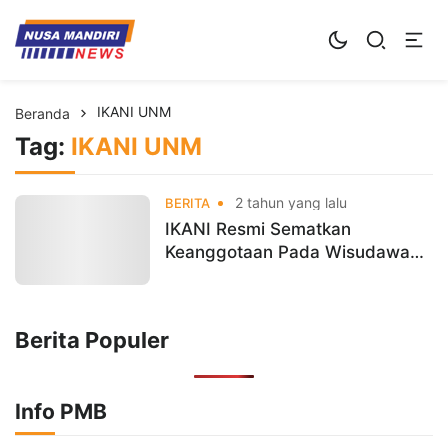
Kampus Digital Bisnis
Universitas Nusa Mandiri
IKANI UNM
Beranda
Tag:
IKANI UNM
2 tahun yang lalu
BERITA
IKANI Resmi Sematkan
Keanggotaan Pada Wisudawan
Universitas Nusa Mandiri
Berita Populer
Info PMB