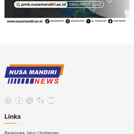
Instagram
Facebook
X
TikTok
YouTube
Links
Beasiswa Jalur Undangan