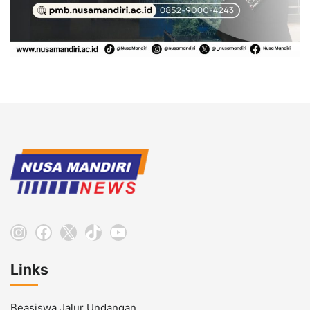
Instagram
Facebook
X
TikTok
YouTube
Links
Beasiswa Jalur Undangan