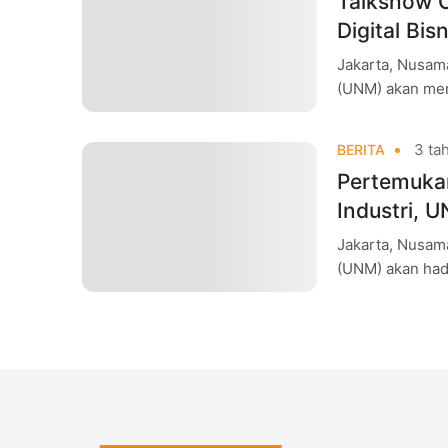
Talkshow C
Digital Bi
Jakarta, Nusam
(UNM) akan men
Internship Fest
3 tah
BERITA
Pertemukan
Industri, 
2023
Jakarta, Nusam
(UNM) akan hadi
dilaksanakan p