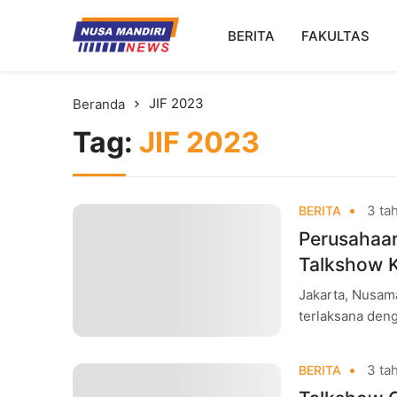
Kampus Digital Bisnis
BERITA
FAKULTAS
Universitas Nusa Mandiri
JIF 2023
Beranda
Tag:
JIF 2023
3 tah
BERITA
Perusahaan
Talkshow K
Jakarta, Nusama
terlaksana deng
mereka yang se
3 tah
BERITA