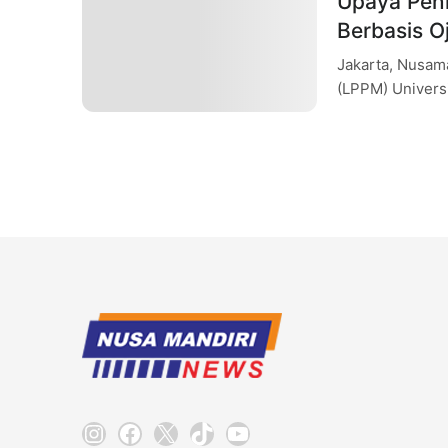
Upaya Peni
Berbasis O
Workhsop
Jakarta, Nusam
(LPPM) Univers
Kualitas Pengel
Instagram
Facebook
X
TikTok
YouTube