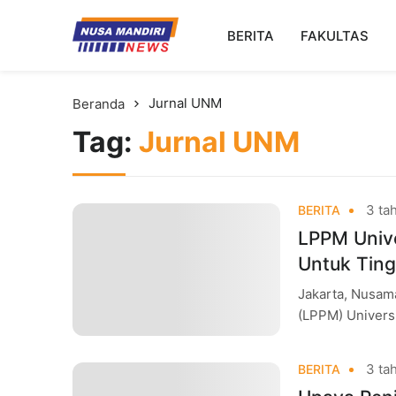
Kampus Digital Bisnis
BERITA
FAKULTAS
Universitas Nusa Mandiri
Jurnal UNM
Beranda
Tag:
Jurnal UNM
3 tah
BERITA
LPPM Unive
Untuk Ting
Jakarta, Nusam
(LPPM) Univers
Kualitas Pengel
3 tah
BERITA