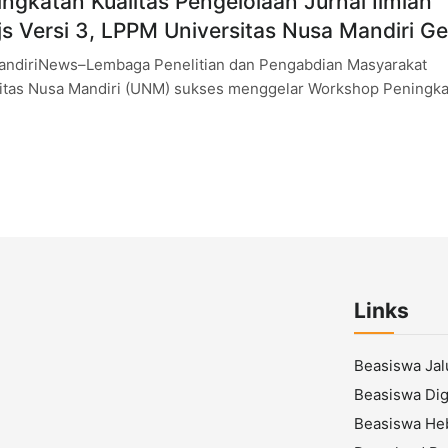
ngkatan Kualitas Pengelolaan Jurnal Ilmiah
js Versi 3, LPPM Universitas Nusa Mandiri Ge
andiriNews–Lembaga Penelitian dan Pengabdian Masyarakat
itas Nusa Mandiri (UNM) sukses menggelar Workshop Peningka
olaan Jurnal Ilmiah Berbasis OJS Versi 3 pada Rabu,
Links
Beasiswa Ja
Beasiswa Digi
Beasiswa He