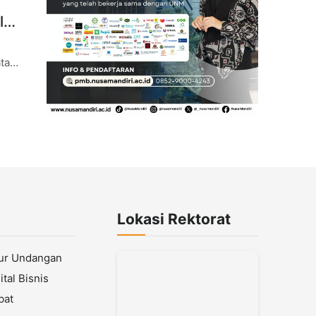
lar
tan
Lokasi Rektorat
lur Undangan
tal Bisnis
bat