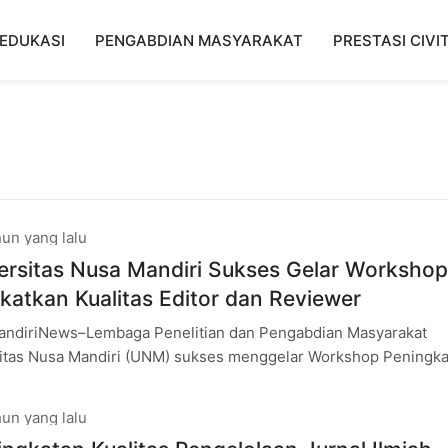
EDUKASI
PENGABDIAN MASYARAKAT
PRESTASI CIVI
un yang lalu
rsitas Nusa Mandiri Sukses Gelar Workshop
katkan Kualitas Editor dan Reviewer
andiriNews–Lembaga Penelitian dan Pengabdian Masyarakat
itas Nusa Mandiri (UNM) sukses menggelar Workshop Peningka
olaan Jurnal Ilmiah Berbasis OJS Versi 3 pada Rabu,
un yang lalu