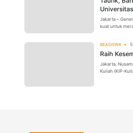
Taufik, Ba
Universita
Jakarta – Gener
kuat untuk mera
5
BEASISWA
Jakarta, Nusam
Kuliah (KIP-Kul
dengan jalur be