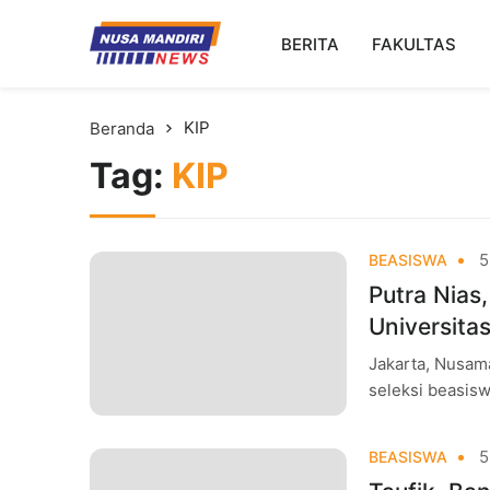
Kampus Digital Bisnis
BERITA
FAKULTAS
Universitas Nusa Mandiri
KIP
Beranda
Tag:
KIP
5
BEASISWA
Putra Nias
Universita
Jakarta, Nusam
seleksi beasisw
Mandiri (UNM). 
5
BEASISWA