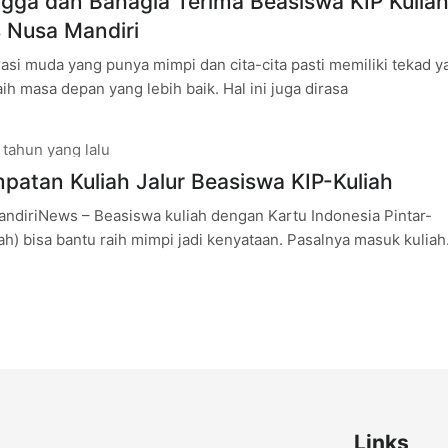
ngga dan Bahagia Terima Beasiswa KIP Kuliah
s Nusa Mandiri
asi muda yang punya mimpi dan cita-cita pasti memiliki tekad y
ih masa depan yang lebih baik. Hal ini juga dirasa
 tahun yang lalu
Raih Kesempatan Kuliah Jalur Beasiswa KIP-Kuliah
andiriNews – Beasiswa kuliah dengan Kartu Indonesia Pintar-
iah) bisa bantu raih mimpi jadi kenyataan. Pasalnya masuk kuliah
asiswa ini, calon mahasiswa tidak
Links