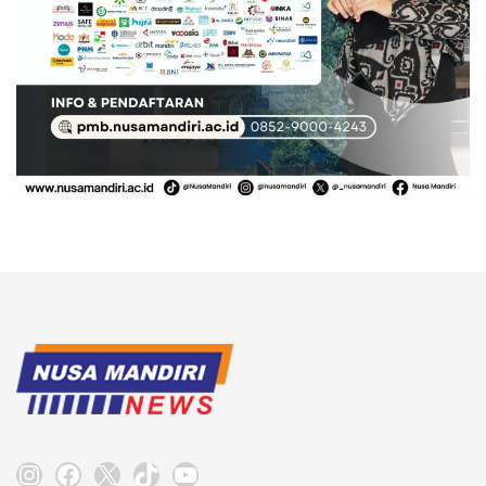
Instagram
Facebook
X
TikTok
YouTube