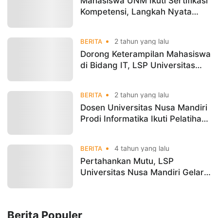
Mahasiswa UNM Ikuti Sertifikasi
Kompetensi, Langkah Nyata
Menuju Dunia Kerja Lewat
Skema Program IEP 3+1
2 tahun yang lalu
BERITA
Dorong Keterampilan Mahasiswa
di Bidang IT, LSP Universitas
Nusa Mandiri Sinergi dengan FTI
Adakan Pembekalan Sertifikasi
2 tahun yang lalu
BERITA
Kompetensi
Dosen Universitas Nusa Mandiri
Prodi Informatika Ikuti Pelatihan
RCC Bersama LSP Informatika
dan BNSP
4 tahun yang lalu
BERITA
Pertahankan Mutu, LSP
Universitas Nusa Mandiri Gelar
RCC Asesor Kompetensi
Berita Populer