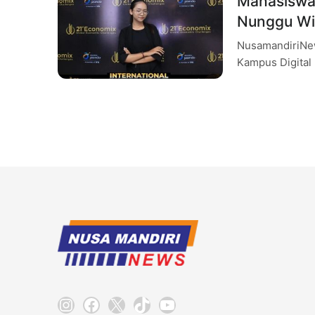
Mahasiswa
Nunggu Wi
NusamandiriNew
Kampus Digital 
kiprah mahasisw
Instagram
Facebook
X
TikTok
YouTube