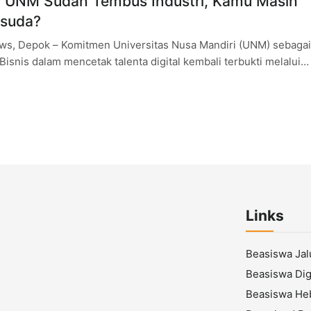
 UNM Sudah Tembus Industri, Kamu Masih
suda?
s, Depok – Komitmen Universitas Nusa Mandiri (UNM) sebagai
Bisnis dalam mencetak talenta digital kembali terbukti melalui
anya di industri teknologi. Tidak
Links
Beasiswa Ja
Beasiswa Digi
Beasiswa He