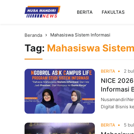
Kampus Digital Bisnis
BERITA
FAKULTAS
Universitas Nusa Mandiri
Mahasiswa Sistem Informasi
Beranda
Tag:
Mahasiswa Sistem
2 bul
BERITA
NICE 2026
Informasi 
NusamandiriNew
Digital Bisnis 
Ngobrol Asik C
5 bul
BERITA