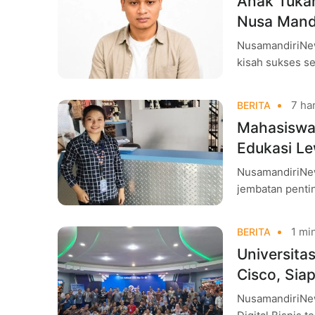
Anak Tukan
Nusa Mandi
Keterbata
NusamandiriNew
kisah sukses ser
dari perjalana
7 har
BERITA
Mahasiswa
Edukasi L
NusamandiriNews
jembatan penti
dunia nyata. L
1 min
BERITA
Universita
Cisco, Siap
NusamandiriNew