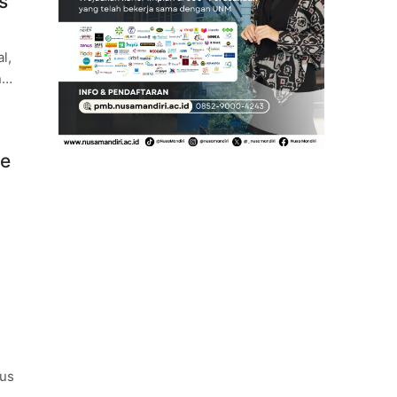
s
l,
n
me
pus