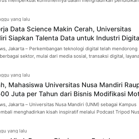
 terus memperkuat komitmennya dalam menghadirkan pendidikan
ri yang selaras dengan perkembangan teknologi global.
ggu yang lalu
rja Data Science Makin Cerah, Universitas
ri Siapkan Talenta Data untuk Industri Digita
s, Jakarta – Perkembangan teknologi digital telah mendorong
berbagai sektor, mulai dari media sosial, transaksi digital, layan
gga pemerintahan. Fenomena ini
ggu yang lalu
ah, Mahasiswa Universitas Nusa Mandiri Rau
0 Juta per Tahun dari Bisnis Modifikasi Mo
s, Jakarta – Universitas Nusa Mandiri (UNM) sebagai Kampus
kembali menghadirkan kisah inspiratif melalui Podcast Tripod Nu
iselenggarakan oleh Program Studi
gu yang lalu