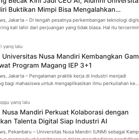
g Becak Kini Jadi CEO AI, Alumni Universita
ri Buktikan Mimpi Bisa Mengalahkan
san
s, Jakarta – Di tengah pesatnya perkembangan teknologi digita
ing kali lahir dari perjuangan yang tidak biasa. Hal itu tercermi
n Muhamad
i yang lalu
 Universitas Nusa Mandiri Kembangkan Ga
ewat Program Magang IEP 3+1
, Jakarta – Pengalaman praktik kerja di industri menjadi
ng bagi mahasiswa untuk mengaplikasikan ilmu perkuliahan ke
angkah ini sekaligus mempersiapkan mereka menghadapi
ggu yang lalu
s Nusa Mandiri Perkuat Kolaborasi dengan
kan Talenta Digital Siap Industri AI
s, Pekanbaru – Universitas Nusa Mandiri (UNM) sebagai Kam