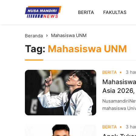
Kampus Digital Bisnis
BERITA
FAKULTAS
Universitas Nusa Mandiri
Mahasiswa UNM
Beranda
Tag:
Mahasiswa UNM
3 har
BERITA
Mahasiswa
Asia 2026,
NusamandiriNew
mahasiswa Unive
tengah persainga
3 har
BERITA