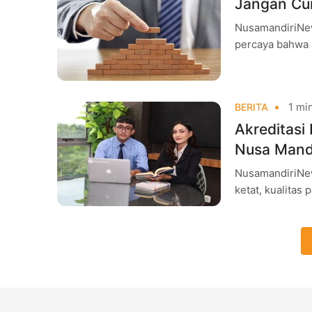
Jangan Cum
NusamandiriNew
percaya bahwa 
muncul di media
1 min
BERITA
Akreditasi 
Nusa Mandi
NusamandiriNew
ketat, kualitas
mahasiswa sebe