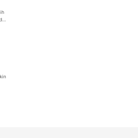
ih
oduk
kin