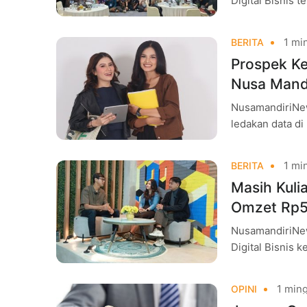
Digital Bisnis
berbasis indust
1 min
BERITA
Prospek Ke
Nusa Mandi
NusamandiriNew
ledakan data di 
kesehatan, hin
1 min
BERITA
Masih Kuli
Omzet Rp50
NusamandiriNew
Digital Bisnis 
Mandiri yang d
1 ming
OPINI