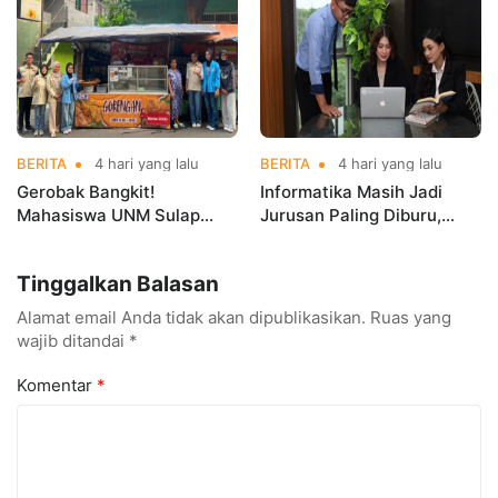
Championships 2026
BERITA
4 hari yang lalu
BERITA
4 hari yang lalu
Gerobak Bangkit!
Informatika Masih Jadi
Mahasiswa UNM Sulap
Jurusan Paling Diburu,
Gerobak UMKM Jadi Lebih
UNM Siapkan Talenta AI
Menarik dan Laris
hingga Cyber Security
Tinggalkan Balasan
Alamat email Anda tidak akan dipublikasikan.
Ruas yang
wajib ditandai
*
Komentar
*