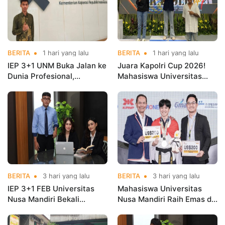
BERITA
1 hari yang lalu
BERITA
1 hari yang lalu
IEP 3+1 UNM Buka Jalan ke
Juara Kapolri Cup 2026!
Dunia Profesional,
Mahasiswa Universitas
Mahasiswa Magang di
Nusa Mandiri Harumkan
Kementerian Koperasi
Nama Kampus di Kejurnas
Taekwondo
BERITA
3 hari yang lalu
BERITA
3 hari yang lalu
IEP 3+1 FEB Universitas
Mahasiswa Universitas
Nusa Mandiri Bekali
Nusa Mandiri Raih Emas di
Mahasiswa Pengalaman
Asian Taekwondo
Kerja Sebelum Lulus
Indonesia Open