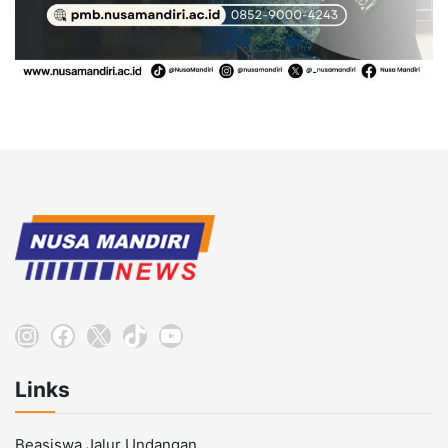
Instagram
Facebook
X
TikTok
YouTube
Links
Beasiswa Jalur Undangan