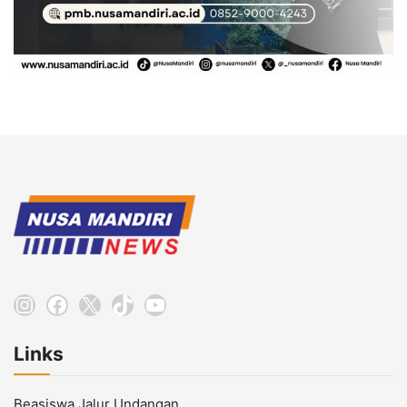
Instagram
Facebook
X
TikTok
YouTube
Links
Beasiswa Jalur Undangan