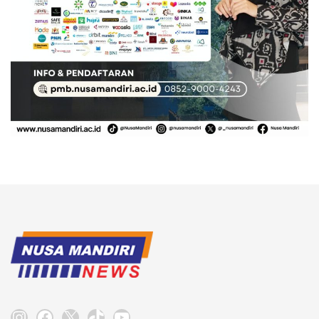
Instagram
Facebook
X
TikTok
YouTube