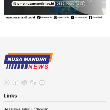
Instagram
Facebook
X
TikTok
YouTube
Links
Beasiswa Jalur Undangan