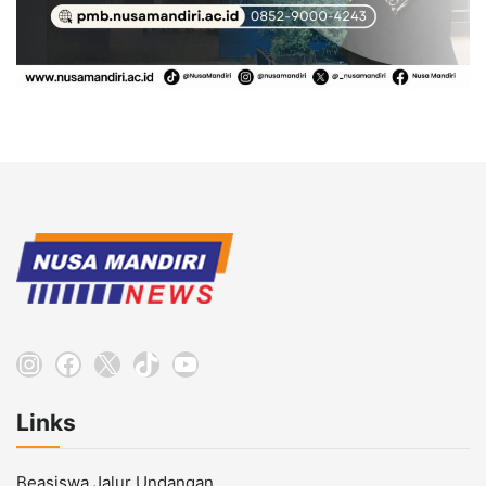
Instagram
Facebook
X
TikTok
YouTube
Links
Beasiswa Jalur Undangan