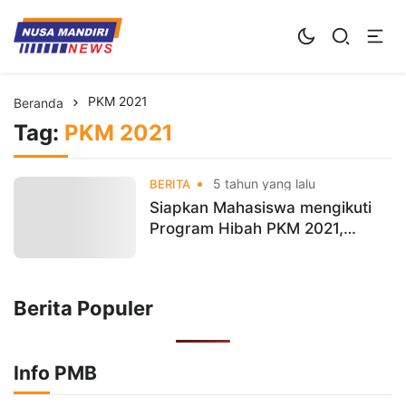
Kampus Digital Bisnis
Universitas Nusa Mandiri
PKM 2021
Beranda
Tag:
PKM 2021
5 tahun yang lalu
BERITA
Siapkan Mahasiswa mengikuti
Program Hibah PKM 2021,
STMIK Nusa Mandiri gelar
Technical Meeting PKM
Berita Populer
Info PMB