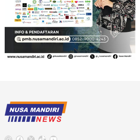
Instagram
Facebook
X
TikTok
YouTube