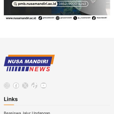
Instagram
Facebook
X
TikTok
YouTube
Links
Beasiswa Jalur Undangan