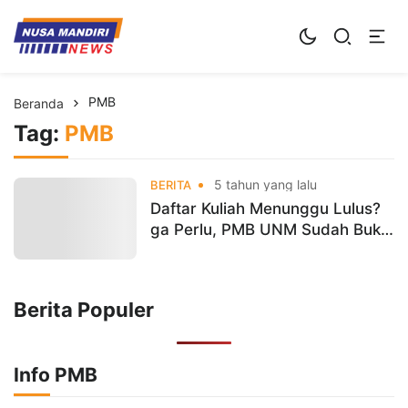
Kampus Digital Bisnis
Universitas Nusa Mandiri
PMB
Beranda
Tag:
PMB
5 tahun yang lalu
BERITA
Daftar Kuliah Menunggu Lulus?
ga Perlu, PMB UNM Sudah Buka
Pendaftaran Gelombang I
Berita Populer
Info PMB