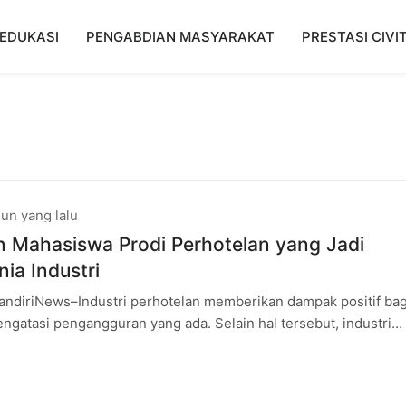
EDUKASI
PENGABDIAN MASYARAKAT
PRESTASI CIVI
un yang lalu
 Mahasiswa Prodi Perhotelan yang Jadi
ia Industri
andiriNews–Industri perhotelan memberikan dampak positif bag
ngatasi pengangguran yang ada. Selain hal tersebut, industri
 salah satu tolak ukur keberhasilan suatu