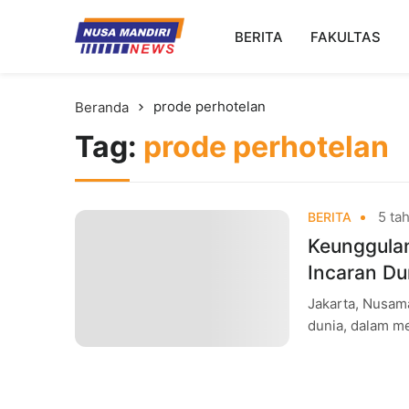
Kampus Digital Bisnis
BERITA
FAKULTAS
Universitas Nusa Mandiri
prode perhotelan
Beranda
Tag:
prode perhotelan
5 tah
BERITA
Keunggulan
Incaran Dun
Jakarta, Nusam
dunia, dalam me
perhotelan juga