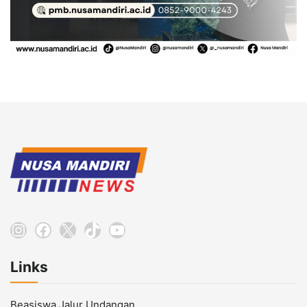
Instagram
Facebook
X
TikTok
YouTube
Links
Beasiswa Jalur Undangan