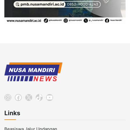
Instagram
Facebook
X
TikTok
YouTube
Links
Beasiswa Jalur Undangan