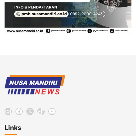
Instagram
Facebook
X
TikTok
YouTube
Links