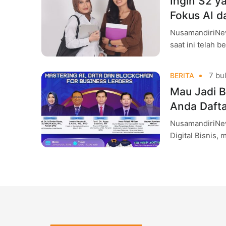
Ingin S2 y
Fokus AI d
NusamandiriNew
saat ini telah 
Industri 4.0 d
7 bul
BERITA
Mau Jadi B
Anda Daft
NusamandiriNew
Digital Bisnis,
House Magister 