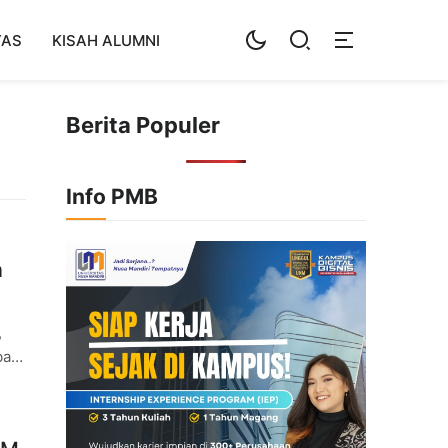
TAS
KISAH ALUMNI
Berita Populer
Info PMB
a
,
bah