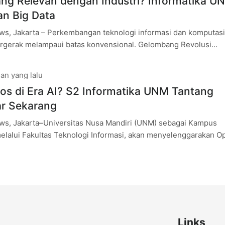
ang Relevan dengan Industri? Informatika U
an Big Data
s, Jakarta – Perkembangan teknologi informasi dan komputasi
bergerak melampaui batas konvensional. Gelombang Revolusi
an Era Big Data mendorong perubahan
an yang lalu
os di Era AI? S2 Informatika UNM Tantang
ar Sekarang
s, Jakarta–Universitas Nusa Mandiri (UNM) sebagai Kampus
 melalui Fakultas Teknologi Informasi, akan menyelenggarakan O
Informatika secara daring melalui Zoom pada Sabtu,
Links