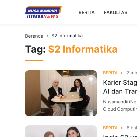
Kampus Digital Bisnis
BERITA
FAKULTAS
Universitas Nusa Mandiri
S2 Informatika
Beranda
Tag:
S2 Informatika
2 mi
BERITA
Karier Sta
AI dan Tra
NusamandiriNews
Cloud Computing
wajah dunia ind
6 bul
BERITA